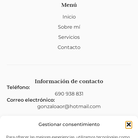
Menú
Inicio
Sobre mí
Servicios
Contacto
Información de contacto
Teléfono:
690 938 831
Correo electrónico:
gonzaloaor@hotmail.com
Gestionar consentimiento
Legal
Para ofrecer las mejores experiencias, utilizamos tecnologías como