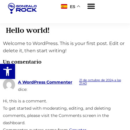
ES
Hello world!
Welcome to WordPress. This is your first post. Edit or
delete it, then start writing!
Un comentario
Abrir barra de herramientas
21 de octubre de 2024 a las
A WordPress Commenter
21:40
dice:
Hi, this is a comment.
To get started with moderating, editing, and deleting
comments, please visit the Comments screen in the
dashboard.
Commenter avatars come from
Gravatar
.