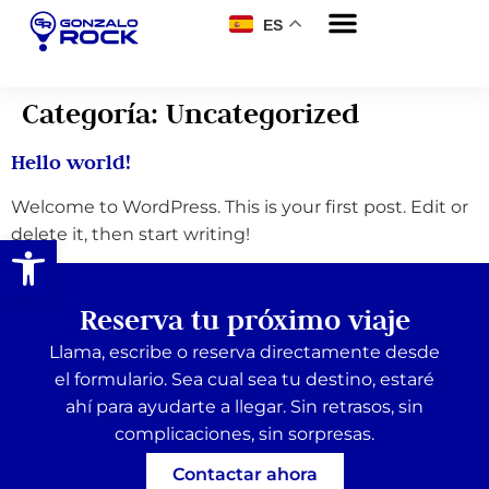
ES
Categoría:
Uncategorized
Hello world!
Welcome to WordPress. This is your first post. Edit or
delete it, then start writing!
Abrir barra de herramientas
Reserva tu próximo viaje
Llama, escribe o reserva directamente desde
el formulario. Sea cual sea tu destino, estaré
ahí para ayudarte a llegar. Sin retrasos, sin
complicaciones, sin sorpresas.
Contactar ahora