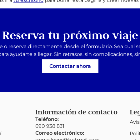
s ir a
tu escritorio
para borrar esta página y crear nuevas 
Reserva tu próximo viaje
e o reserva directamente desde el formulario. Sea cual s
para ayudarte a llegar. Sin retrasos, sin complicaciones, si
Contactar ahora
Información de contacto
Le
Teléfono:
Avis
690 938 831
Correo electrónico:
í
Polí
gonzaloaor@hotmail.com