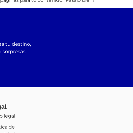
páginas para tu contenido. ¡Pásalo bien!
ea tu destino,
n sorpresas.
gal
o legal
tica de