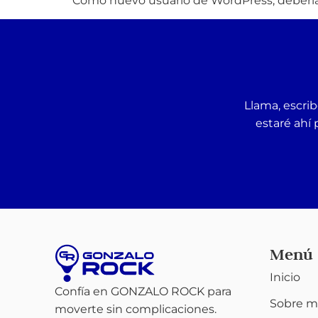
Como nuevo usuario de WordPress, debería
Llama, escrib
estaré ahí 
Menú
Inicio
Confía en GONZALO ROCK para
Sobre m
moverte sin complicaciones.