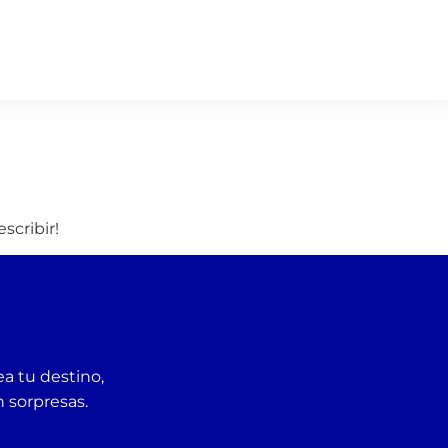
scribir!
ea tu destino,
n sorpresas.