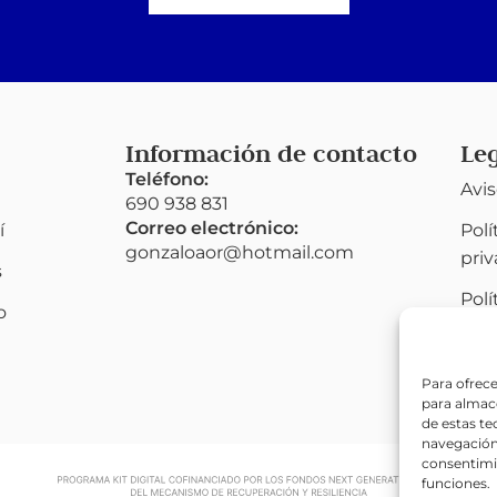
Información de contacto
Le
Teléfono:
Avis
690 938 831
Correo electrónico:
í
Polí
gonzaloaor@hotmail.com
pri
s
Polí
o
(UE
Acce
Para ofrece
para almace
de estas t
navegación 
consentimie
funciones.